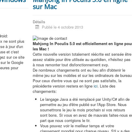
sur Mac
Détails
Publié le 4 octobre 2013
roid:
ux ne sont plus
Mahjong In Poculis 5.0 est officiellement en ligne pou
se à jour d'un
les Mac !
use et c'est
Cette nouvelle version totalement réécrite est sensée être
gez sur ce site
assez stable pour être utilisée au quotidien, n'hésitez pas
e sur le Google
à nous remonter tout disfonctionnement svp.
heures pour
De nombreux changements ont eu lieu afin d'obtenir le
même jeu sur les mobiles et sur les ordinateurs de bureau
Pour ceux d'entre vous qui ne sont pas satisfaits, la
précédente version restera en ligne
ici
. Liste des
changements:
Le langage Java a été remplacé par Unity/C# afin de
permettre au jeu d'être publié sur l'App Store. Nous
soumettrons le jeu le mois prochain si vos retours
sont bons. Si vous en avez de mauvais faites-nous e
part que nous corrigions le tir.
Vous pouvez voir le meilleur temps et votre
classement mondial pour chaque niveau. S'il y a des