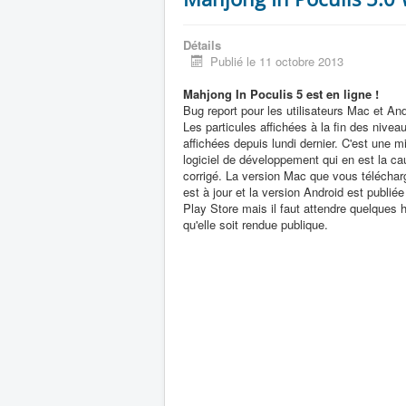
Détails
Publié le 11 octobre 2013
Mahjong In Poculis 5 est en ligne !
Bug report pour les utilisateurs Mac et And
Les particules affichées à la fin des nivea
affichées depuis lundi dernier. C'est une mi
logiciel de développement qui en est la ca
corrigé. La version Mac que vous téléchar
est à jour et la version Android est publié
Play Store mais il faut attendre quelques 
qu'elle soit rendue publique.