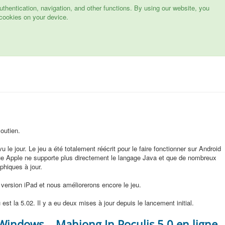
hentication, navigation, and other functions. By using our website, you
cookies on your device.
outien.
u le jour. Le jeu a été totalement réécrit pour le faire fonctionner sur Android
 que Apple ne supporte plus directement le langage Java et que de nombreux
phiques à jour.
version iPad et nous améliorerons encore le jeu.
 est la 5.02. Il y a eu deux mises à jour depuis le lancement initial.
 Windows
Mahjong In Poculis 5.0 en ligne