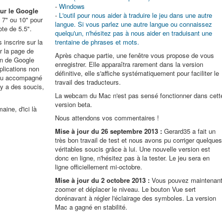
-
Windows
sur le Google
-
L'outil pour nous aider à traduire le jeu dans une autre
te 7" ou 10" pour
langue. Si vous parlez une autre langue ou connaissez
ote de 5.5".
quelqu'un, n'hésitez pas à nous aider en traduisant une
 inscrire sur la
trentaine de phrases et mots.
r la page de
Après chaque partie, une fenêtre vous propose de vous
on de Google
enregistrer. Elle apparaîtra rarement dans la version
plications non
définitive, elle s'affiche systématiquement pour faciliter le
 jeu accompagné
travail des traducteurs.
 y a des soucis,
La webcam du Mac n'est pas sensé fonctionner dans cett
version beta.
ine, d'ici là
Nous attendons vos commentaires !
Mise à jour du 26 septembre 2013 :
Gerard35 a fait un
très bon travail de test et nous avons pu corriger quelque
véritables soucis grâce à lui. Une nouvelle version est
donc en ligne, n'hésitez pas à la tester. Le jeu sera en
ligne officiellement mi-octobre.
Mise à jour du 2 octobre 2013 :
Vous pouvez maintenan
zoomer et déplacer le niveau. Le bouton Vue sert
dorénavant à régler l'éclairage des symboles. La version
Mac a gagné en stabilité.